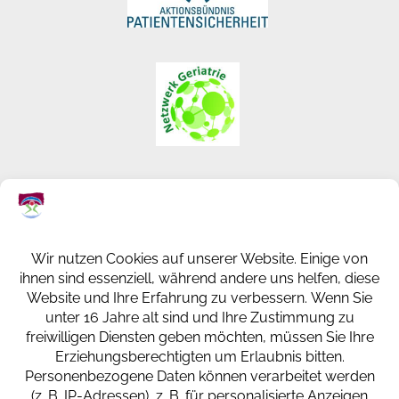
KREISKRANKENHAUS ST. INGBERT
GESUNDHEITSPARK
KLAUS-TUSSING-STRASSE 1
66386 ST. INGBERT
+49 (0) 6894 108-0
info@kkh-geriatrie-igb.de
FACEBOOK