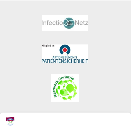
KREISKRANKENHAUS ST. INGBERT
GESUNDHEITSPARK
KLAUS-TUSSING-STRASSE 1