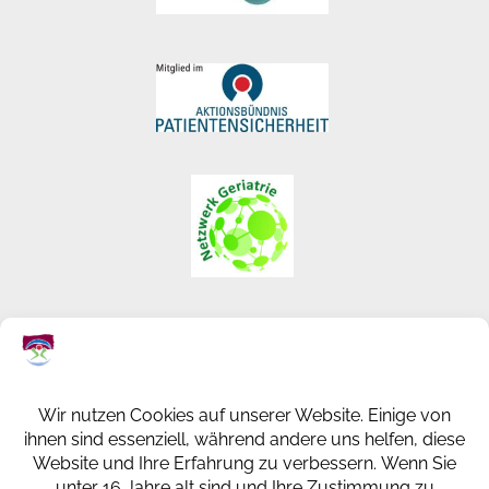
KREISKRANKENHAUS ST. INGBERT
GESUNDHEITSPARK
KLAUS-TUSSING-STRASSE 1
66386 ST. INGBERT
+49 (0) 6894 108-0