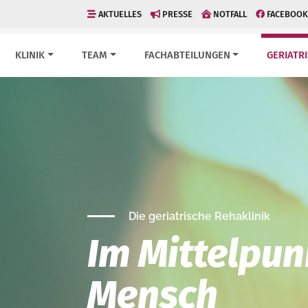
AKTUELLES
PRESSE
NOTFALL
FACEBOOK
KLINIK
TEAM
FACHABTEILUNGEN
GERIATR
Die geriatrische Rehaklinik
Im Mittelpun
Mensch