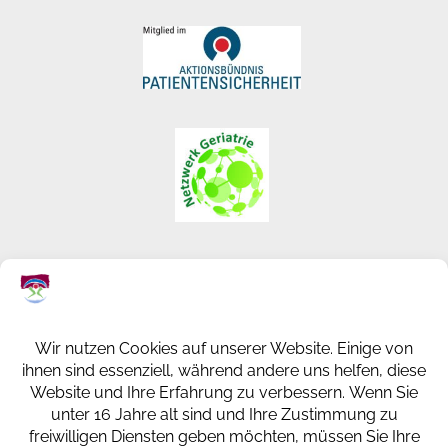
KREISKRANKENHAUS ST. INGBERT
GESUNDHEITSPARK
KLAUS-TUSSING-STRASSE 1
66386 ST. INGBERT
+49 (0) 6894 108-0
info@kkh-geriatrie-igb.de