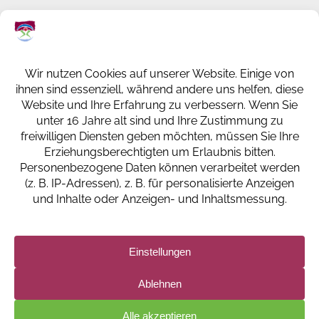
KREISKRANKENHAUS ST. INGBERT
GESUNDHEITSPARK
KLAUS-TUSSING-STRASSE 1
66386 ST. INGBERT
+49 (0) 6894 108-0
info@kkh-geriatrie-igb.de
FACEBOOK
INSTAGRAM
LINKEDIN
IMPRESSUM
DATENSCHUTZERKLÄRUNG UND -EINSTELLUNGEN