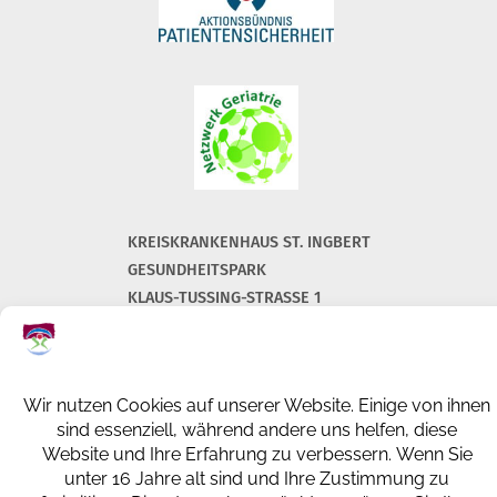
KREISKRANKENHAUS ST. INGBERT
GESUNDHEITSPARK
KLAUS-TUSSING-STRASSE 1
66386 ST. INGBERT
+49 (0) 6894 108-0
info@kkh-geriatrie-igb.de
FACEBOOK