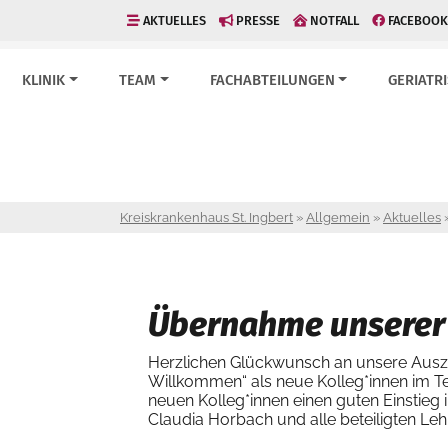
AKTUELLES
PRESSE
NOTFALL
FACEBOOK
KLINIK
TEAM
FACHABTEILUNGEN
GERIATR
Kreiskrankenhaus St. Ingbert
»
Allgemein
»
Aktuelles
Übernahme unserer
Herzlichen Glückwunsch an unsere Auszu
Willkommen“ als neue Kolleg*innen im T
neuen Kolleg*innen einen guten Einstieg
Claudia Horbach und alle beteiligten Le