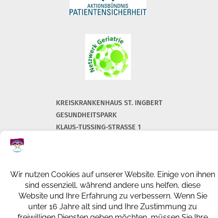
KREISKRANKENHAUS ST. INGBERT
GESUNDHEITSPARK
KLAUS-TUSSING-STRASSE 1
66386 ST. INGBERT
+49 (0) 6894 108-0
info@kkh-geriatrie-igb.de
FACEBOOK