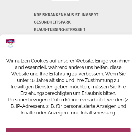
KREISKRANKENHAUS ST. INGBERT
GESUNDHEITSPARK
KLAUS-TUSSING-STRASSE 1
66386 ST. INGBERT
+49 (0) 6894 108-0
info@kkh-geriatrie-igb.de
FACEBOOK
INSTAGRAM
LINKEDIN