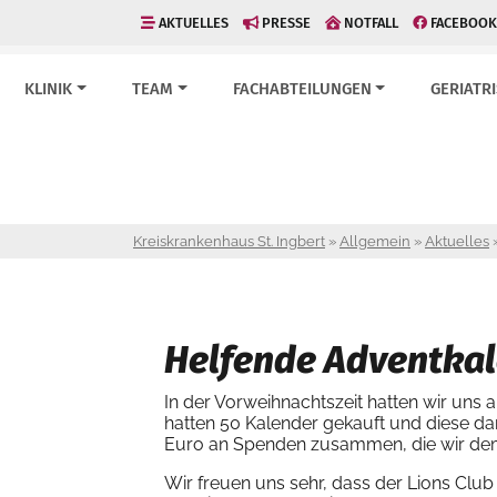
AKTUELLES
PRESSE
NOTFALL
FACEBOOK
KLINIK
TEAM
FACHABTEILUNGEN
GERIATR
Kreiskrankenhaus St. Ingbert
»
Allgemein
»
Aktuelles
Helfende Adventka
In der Vorweihnachtszeit hatten wir uns 
hatten 50 Kalender gekauft und diese d
Euro an Spenden zusammen, die wir dem L
Wir freuen uns sehr, dass der Lions Cl