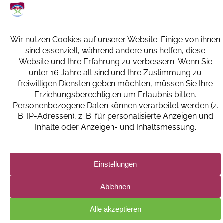
66386 ST. INGBERT
+49 (0) 6894 108-0
info@kkh-geriatrie-igb.de
FACEBOOK
INSTAGRAM
LINKEDIN
IMPRESSUM
DATENSCHUTZERKLÄRUNG UND -EINSTELLUNGEN
BILDNACHWEISE