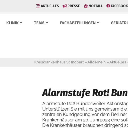
AKTUELLES
PRESSE
NOTFALL
FACEBOOK
KLINIK
TEAM
FACHABTEILUNGEN
GERIATR
Kreiskrankenhaus St. Ingbert
»
Allgemein
»
Aktuelles
Alarmstufe Rot! Bu
Alarmstufe Rot! Bundesweiter Aktionstag
Unterstützen Sie mit uns gemeinsam die Fo
zentralen Kundgebung vor dem Berliner 
Krankenhäuser am 20. Juni 2023 eine sofo
Die Krankenhäuser brauchen dringend sofo