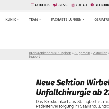
AKTUELLES
PRESSE
NOTFALL
FACEBOOK
KLINIK
TEAM
FACHABTEILUNGEN
GERIATR
Kreiskrankenhaus St. Ingbert
»
Allgemein
»
Aktuelles
Ingbert
Neue Sektion Wirbel
Unfallchirurgie ab 
Das Kreiskrankenhaus St. Ingbert ist mit
Patientenversorgung im Saarland. „Entsc