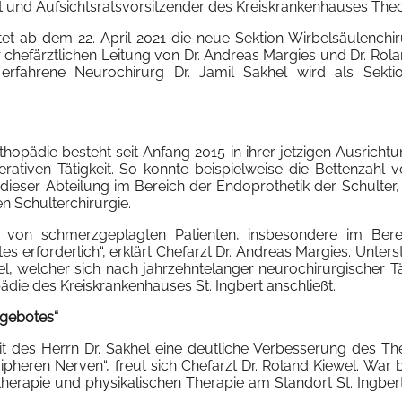
 und Aufsichtsratsvorsitzender des Kreiskrankenhauses Theop
et ab dem 22. April 2021 die neue Sektion Wirbelsäulenchiru
 chefärztlichen Leitung von Dr. Andreas Margies und Dr. Rol
erfahrene Neurochirurg Dr. Jamil Sakhel wird als Sektion
thopädie besteht seit Anfang 2015 in ihrer jetzigen Ausrichtu
tiven Tätigkeit. So konnte beispielweise die Bettenzahl v
dieser Abteilung im Bereich der Endoprothetik der Schulter
n Schulterchirurgie.
on schmerzgeplagten Patienten, insbesondere im Berei
 erforderlich“, erklärt Chefarzt Dr. Andreas Margies. Unterstü
el, welcher sich nach jahrzehntelanger neurochirurgischer T
ädie des Kreiskrankenhauses St. Ingbert anschließt.
ngebotes“
keit des Herrn Dr. Sakhel eine deutliche Verbesserung des Th
heren Nerven“, freut sich Chefarzt Dr. Roland Kiewel. War bi
rapie und physikalischen Therapie am Standort St. Ingbert 