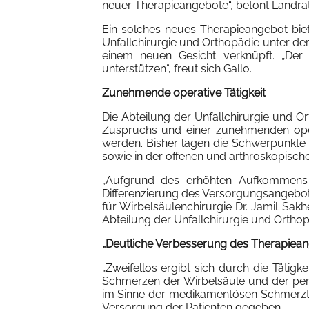
neuer Therapieangebote“, betont Landrat
Ein solches neues Therapieangebot biet
Unfallchirurgie und Orthopädie unter der
einem neuen Gesicht verknüpft. „Der 
unterstützen“, freut sich Gallo.
Zunehmende operative Tätigkeit
Die Abteilung der Unfallchirurgie und Or
Zuspruchs und einer zunehmenden opera
werden. Bisher lagen die Schwerpunkte 
sowie in der offenen und arthroskopische
„Aufgrund des erhöhten Aufkommens v
Differenzierung des Versorgungsangebotes
für Wirbelsäulenchirurgie Dr. Jamil Sakh
Abteilung der Unfallchirurgie und Orthop
„Deutliche Verbesserung des Therapiea
„Zweifellos ergibt sich durch die Tätig
Schmerzen der Wirbelsäule und der perip
im Sinne der medikamentösen Schmerzthe
Versorgung der Patienten gegeben.