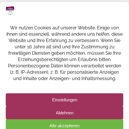
KREISKRANKENHAUS ST. INGBERT
GESUNDHEITSPARK
KLAUS-TUSSING-STRASSE 1
66386 ST. INGBERT
+49 (0) 6894 108-0
info@kkh-geriatrie-igb.de
FACEBOOK
INSTAGRAM
LINKEDIN
IMPRESSUM
DATENSCHUTZERKLÄRUNG UND -EINSTELLUNGEN