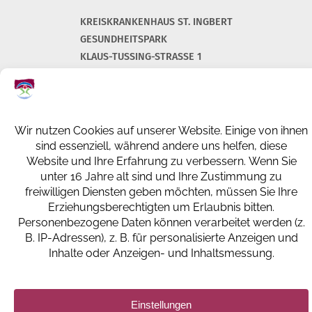
KREISKRANKENHAUS ST. INGBERT
GESUNDHEITSPARK
KLAUS-TUSSING-STRASSE 1
66386 ST. INGBERT
+49 (0) 6894 108-0
info@kkh-geriatrie-igb.de
FACEBOOK
INSTAGRAM
LINKEDIN
IMPRESSUM
DATENSCHUTZERKLÄRUNG UND -EINSTELLUNGEN