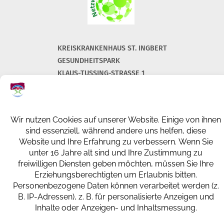
KREISKRANKENHAUS ST. INGBERT
GESUNDHEITSPARK
KLAUS-TUSSING-STRASSE 1
66386 ST. INGBERT
+49 (0) 6894 108-0
info@kkh-geriatrie-igb.de
FACEBOOK
INSTAGRAM
LINKEDIN