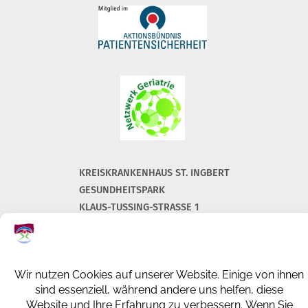
KREISKRANKENHAUS ST. INGBERT
GESUNDHEITSPARK
KLAUS-TUSSING-STRASSE 1
66386 ST. INGBERT
+49 (0) 6894 108-0
info@kkh-geriatrie-igb.de