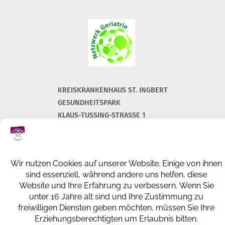
KREISKRANKENHAUS ST. INGBERT
GESUNDHEITSPARK
KLAUS-TUSSING-STRASSE 1
66386 ST. INGBERT
+49 (0) 6894 108-0
info@kkh-geriatrie-igb.de
FACEBOOK
INSTAGRAM