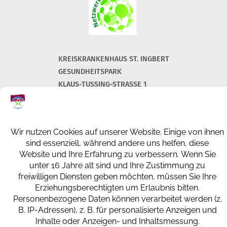
KREISKRANKENHAUS ST. INGBERT
GESUNDHEITSPARK
KLAUS-TUSSING-STRASSE 1
66386 ST. INGBERT
+49 (0) 6894 108-0
info@kkh-geriatrie-igb.de
FACEBOOK
INSTAGRAM
LINKEDIN