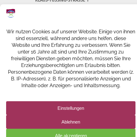
KLAUS-TUSSING-STRASSE 1
66386 ST. INGBERT
+49 (0) 6894 108-0
info@kkh-geriatrie-igb.de
FACEBOOK
INSTAGRAM
LINKEDIN
IMPRESSUM
DATENSCHUTZERKLÄRUNG UND -EINSTELLUNGEN
BILDNACHWEISE