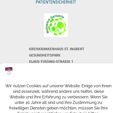
KREISKRANKENHAUS ST. INGBERT
GESUNDHEITSPARK
KLAUS-TUSSING-STRASSE 1
66386 ST. INGBERT
+49 (0) 6894 108-0
info@kkh-geriatrie-igb.de
FACEBOOK