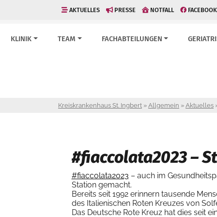
AKTUELLES
PRESSE
NOTFALL
FACEBOOK
KLINIK
TEAM
FACHABTEILUNGEN
GERIATR
Kreiskrankenhaus St. Ingbert
»
Allgemein
»
Aktuelles
#fiaccolata2023 – S
#fiaccolata2023
– auch im Gesundheitspa
Station gemacht.
Bereits seit 1992 erinnern tausende Mensc
des Italienischen Roten Kreuzes von Sol
Das Deutsche Rote Kreuz hat dies seit ei