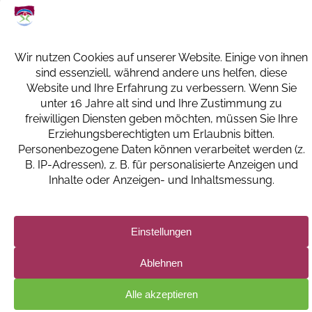
66386 ST. INGBERT
+49 (0) 6894 108-0
info@kkh-geriatrie-igb.de
FACEBOOK
INSTAGRAM
LINKEDIN
IMPRESSUM
DATENSCHUTZERKLÄRUNG UND -EINSTELLUNGEN
BILDNACHWEISE