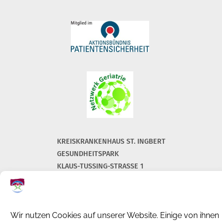
KREISKRANKENHAUS ST. INGBERT
GESUNDHEITSPARK
KLAUS-TUSSING-STRASSE 1
66386 ST. INGBERT
+49 (0) 6894 108-0
info@kkh-geriatrie-igb.de